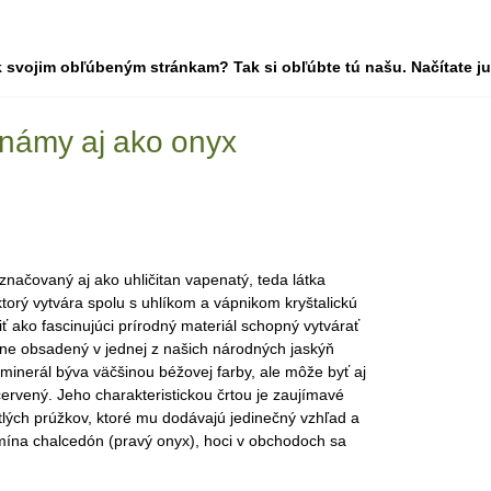
 svojim obľúbeným stránkam? Tak si obľúbte tú našu. Načítate ju 
známy aj ako onyx
načovaný aj ako uhličitan vapenatý, teda látka
torý vytvára spolu s uhlíkom a vápnikom kryštalickú
ť ako fascinujúci prírodný materiál schopný vytvárať
ojne obsadený v jednej z našich národných jaskýň
minerál býva väčšinou béžovej farby, ale môže byť aj
rvený. Jeho charakteristickou črtou je zaujímavé
etlých prúžkov, ktoré mu dodávajú jedinečný vzhľad a
pomína chalcedón (pravý onyx), hoci v obchodoch sa