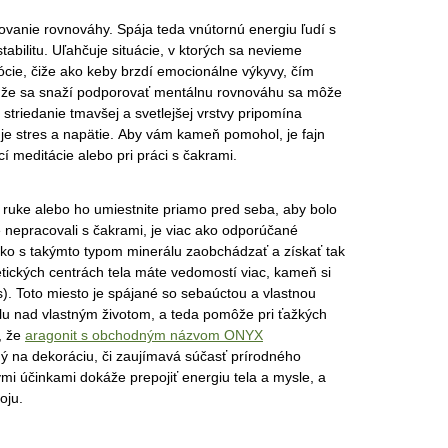
anie rovnováhy. Spája teda vnútornú energiu ľudí s
abilitu. Uľahčuje situácie, v ktorých sa nevieme
ócie, čiže ako keby brzdí emocionálne výkyvy, čím
o, že sa snaží podporovať mentálnu rovnováhu sa môže
o striedanie tmavšej a svetlejšej vrstvy pripomína
je stres a napätie. Aby vám kameň pomohol, je fajn
í meditácie alebo pri práci s čakrami.
 ruke alebo ho umiestnite priamo pred seba, aby bolo
e nepracovali s čakrami, je viac ako odporúčané
ako s takýmto typom minerálu zaobchádzať a získať tak
etických centrách tela máte vedomostí viac, kameň si
us). Toto miesto je spájané so sebaúctou a vlastnou
olu nad vlastným životom, a teda pomôže pri ťažkých
, že
aragonit s obchodným názvom ONYX
ý na dekoráciu, či zaujímavá súčasť prírodného
mi účinkami dokáže prepojiť energiu tela a mysle, a
oju.