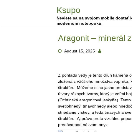
Skip
Ksupo
to
content
Neviete sa na svojom mobile dostať k
modernom notebooku.
Aragonit – minerál 
August 15, 2025
Z pohľadu vedy je tento druh kameňa oz
zložená z väčšieho množstva vápnika, k
štruktúru. Môžeme si ho jasne predstavi
útvary rôznych tvarov, ktorý je veľmi h
(Ochtinská aragonitová jaskyňa). Tento 
svetlohnedý, tmavohnedý alebo hnedoče
striedanie vrstiev, a teda tmavých a sv
štruktúru. Aj práve preto vizuálne pri
predáva pod názvom onyx.