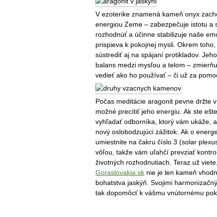
V ezoterike znamená kameň onyx zachov
energiou Zeme – zabezpečuje istotu a st
rozhodnúť a účinne stabilizuje naše em
prispieva k pokojnej mysli. Okrem toh
sústrediť aj na spájaní protikladov. Jeh
balans medzi mysľou a telom – zmierňu
vedieť ako ho používať – či už za pomoc
Počas meditácie aragonit pevne držte v
možné precítiť jeho energiu. Ak ste ešt
vyhľadať odborníka, ktorý vám ukáže, 
nový oslobodzujúci zážitok. Ak o energ
umiestnite na čakru číslo 3 (solar plex
vôľou, takže vám uľahčí prevziať kontr
životných rozhodnutiach. Teraz už viete
Goraslovakia.sk
nie je len kameň vhodn
bohatstva jaskýň. Svojimi harmonizačný
tak dopomôcť k vášmu vnútornému pok