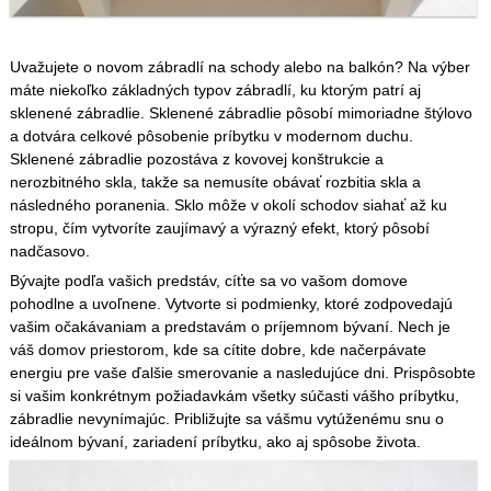
Uvažujete o novom zábradlí na schody alebo na balkón? Na výber
máte niekoľko základných typov zábradlí, ku ktorým patrí aj
sklenené zábradlie. Sklenené zábradlie pôsobí mimoriadne štýlovo
a dotvára celkové pôsobenie príbytku v modernom duchu.
Sklenené zábradlie pozostáva z kovovej konštrukcie a
nerozbitného skla, takže sa nemusíte obávať rozbitia skla a
následného poranenia. Sklo môže v okolí schodov siahať až ku
stropu, čím vytvoríte zaujímavý a výrazný efekt, ktorý pôsobí
nadčasovo.
Bývajte podľa vašich predstáv, cíťte sa vo vašom domove
pohodlne a uvoľnene. Vytvorte si podmienky, ktoré zodpovedajú
vašim očakávaniam a predstavám o príjemnom bývaní. Nech je
váš domov priestorom, kde sa cítite dobre, kde načerpávate
energiu pre vaše ďalšie smerovanie a nasledujúce dni. Prispôsobte
si vašim konkrétnym požiadavkám všetky súčasti vášho príbytku,
zábradlie nevynímajúc. Približujte sa vášmu vytúženému snu o
ideálnom bývaní, zariadení príbytku, ako aj spôsobe života.