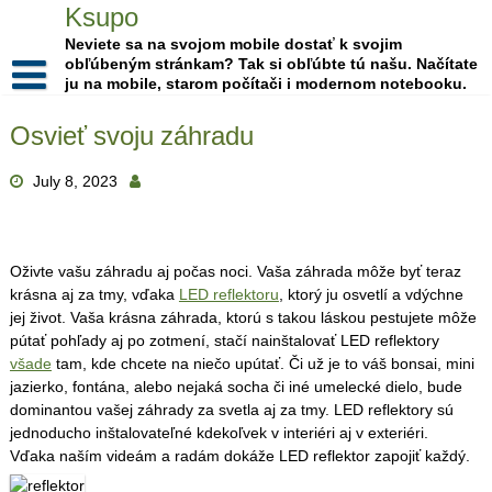
Skip
Ksupo
to
Neviete sa na svojom mobile dostať k svojim
content
obľúbeným stránkam? Tak si obľúbte tú našu. Načítate
ju na mobile, starom počítači i modernom notebooku.
Osvieť svoju záhradu
July 8, 2023
Oživte vašu záhradu aj počas noci. Vaša záhrada môže byť teraz
krásna aj za tmy, vďaka
LED reflektoru
, ktorý ju osvetlí a vdýchne
jej život. Vaša krásna záhrada, ktorú s takou láskou pestujete môže
pútať pohľady aj po zotmení, stačí nainštalovať LED reflektory
všade
tam, kde chcete na niečo upútať. Či už je to váš bonsai, mini
jazierko, fontána, alebo nejaká socha či iné umelecké dielo, bude
dominantou vašej záhrady za svetla aj za tmy. LED reflektory sú
jednoducho inštalovateľné kdekoľvek v interiéri aj v exteriéri.
Vďaka naším videám a radám dokáže LED reflektor zapojiť každý.