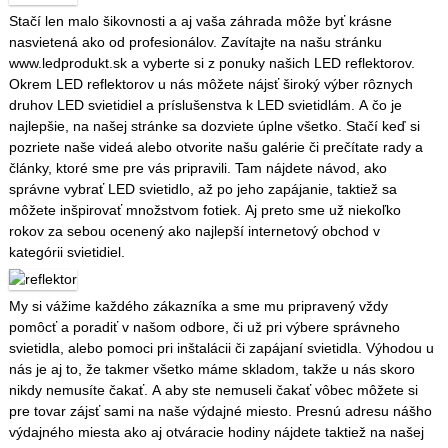
Stačí len malo šikovnosti a aj vaša záhrada môže byť krásne
nasvietená ako od profesionálov. Zavítajte na našu stránku
www.ledprodukt.sk a vyberte si z ponuky našich LED reflektorov.
Okrem LED reflektorov u nás môžete nájsť široký výber rôznych
druhov LED svietidiel a príslušenstva k LED svietidlám. A čo je
najlepšie, na našej stránke sa dozviete úplne všetko. Stačí keď si
pozriete naše videá alebo otvorite našu galérie či prečítate rady a
články, ktoré sme pre vás pripravili. Tam nájdete návod, ako
správne vybrať LED svietidlo, až po jeho zapájanie, taktiež sa
môžete inšpirovať množstvom fotiek. Aj preto sme už niekoľko
rokov za sebou ocenený ako najlepší internetový obchod v
kategórii svietidiel.
My si vážime každého zákazníka a sme mu pripravený vždy
pomôcť a poradiť v našom odbore, či už pri výbere správneho
svietidla, alebo pomoci pri inštalácii či zapájaní svietidla. Výhodou u
nás je aj to, že takmer všetko máme skladom, takže u nás skoro
nikdy nemusíte čakať. A aby ste nemuseli čakať vôbec môžete si
pre tovar zájsť sami na naše výdajné miesto. Presnú adresu nášho
výdajného miesta ako aj otváracie hodiny nájdete taktiež na našej