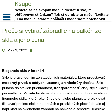
Skip
Ksupo
to
Neviete sa na svojom mobile dostať k svojim
content
obľúbeným stránkam? Tak si obľúbte tú našu. Načítate
ju na mobile, starom počítači i modernom notebooku.
Prečo si vybrať zábradlie na balkón zo
skla a jeho cena
May 9, 2022
Elegancia skla v interiéri
Sklo je práve jedným zo stavebných materiálov, ktoré predstavujú
moderný prvok a nádych luxusnej architektúry
dneška. Sklo
prináša do stavieb priehľadnosť, transparentnosť, čistý štýl a viacej
presvetlenia. Môžete ho do svojho rodinného domu, budovy alebo
firemného sídla, ktoré rekonštruujete, alebo plánujete projektovať,
či stavať priniesť nielen na oknách a presklených plochách, ale aj
napríklad na sklenenom zábradlí na balkóne a schodišti. Klasické