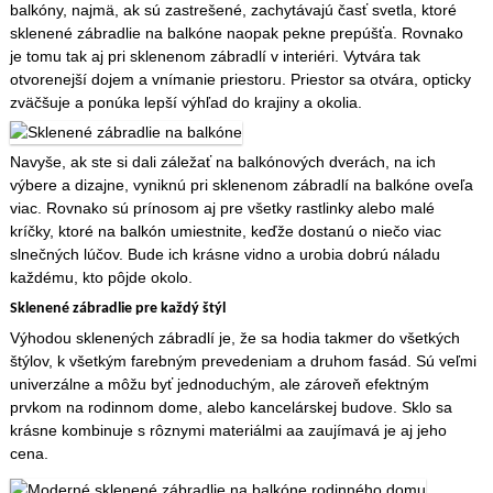
balkóny, najmä, ak sú zastrešené, zachytávajú časť svetla, ktoré
sklenené zábradlie na balkóne naopak pekne prepúšťa. Rovnako
je tomu tak aj pri sklenenom zábradlí v interiéri. Vytvára tak
otvorenejší dojem a vnímanie priestoru. Priestor sa otvára, opticky
zväčšuje a ponúka lepší výhľad do krajiny a okolia.
Navyše, ak ste si dali záležať na balkónových dverách, na ich
výbere a dizajne, vyniknú pri sklenenom zábradlí na balkóne oveľa
viac.
Rovnako sú prínosom aj pre všetky rastlinky alebo malé
kríčky, ktoré na balkón umiestnite, keďže dostanú o niečo viac
slnečných lúčov. Bude ich krásne vidno a urobia dobrú náladu
každému, kto pôjde okolo.
Sklenené zábradlie pre každý štýl
Výhodou sklenených zábradlí je, že sa hodia takmer do všetkých
štýlov, k všetkým farebným prevedeniam a druhom fasád. Sú veľmi
univerzálne a môžu byť jednoduchým, ale zároveň efektným
prvkom na rodinnom dome, alebo kancelárskej budove. Sklo sa
krásne kombinuje s rôznymi materiálmi aa zaujímavá je aj jeho
cena.