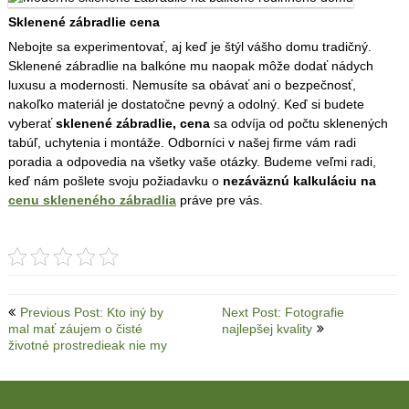
Sklenené zábradlie cena
Nebojte sa experimentovať, aj keď je štýl vášho domu tradičný.
Sklenené zábradlie na balkóne mu naopak môže dodať nádych
luxusu a modernosti. Nemusíte sa obávať ani o bezpečnosť,
nakoľko materiál je dostatočne pevný a odolný.
Keď si budete
vyberať
sklenené zábradlie, cena
sa odvíja od počtu sklenených
tabúľ, uchytenia i montáže. Odborníci v našej firme vám radi
poradia a odpovedia na všetky vaše otázky. Budeme veľmi radi,
keď nám pošlete svoju požiadavku o
nezáväznú kalkuláciu na
cenu skleneného zábradlia
práve pre vás.
Post
Previous Post: Kto iný by
Next Post: Fotografie
mal mať záujem o čisté
najlepšej kvality
navigation
životné prostredieak nie my