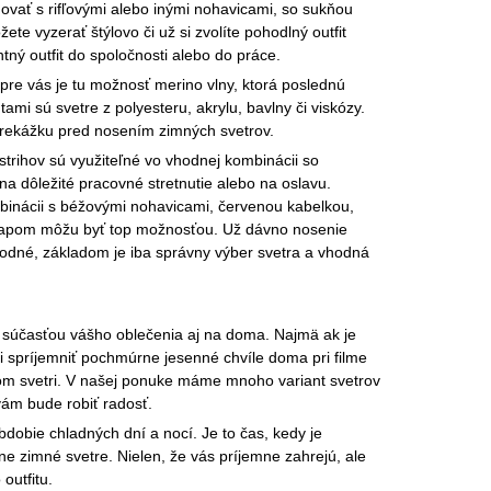
vať s rifľovými alebo inými nohavicami, so sukňou
te vyzerať štýlovo či už si zvolíte pohodlný outfit
tný outfit do spoločnosti alebo do práce.
pre vás je tu možnosť merino vlny, ktorá poslednú
ami sú svetre z polyesteru, akrylu, bavlny či viskózy.
prekážku pred nosením zimných svetrov.
strihov sú využiteľné vo vhodnej kombinácii so
 na dôležité pracovné stretnutie alebo na oslavu.
mbinácii s béžovými nohavicami, červenou kabelkou,
kapom môžu byť top možnosťou. Už dávno nosenie
evhodné, základom je iba správny výber svetra a vhodná
u súčasťou vášho oblečenia aj na doma. Najmä ak je
si spríjemniť pochmúrne jesenné chvíle doma pri filme
nom svetri. V našej ponuke máme mnoho variant svetrov
 vám bude robiť radosť.
dobie chladných dní a nocí. Je to čas, kedy je
ne zimné svetre. Nielen, že vás príjemne zahrejú, ale
outfitu.