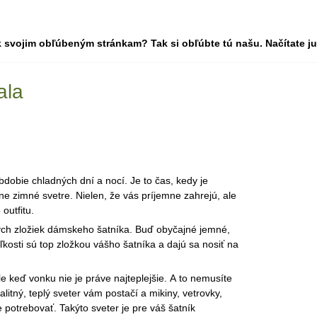
 svojim obľúbeným stránkam? Tak si obľúbte tú našu. Načítate ju 
ala
dobie chladných dní a nocí. Je to čas, kedy je
ne zimné svetre. Nielen, že vás príjemne zahrejú, ale
outfitu.
ých zložiek dámskeho šatníka. Buď obyčajné jemné,
kosti sú top zložkou vášho šatníka a dajú sa nosiť na
le keď vonku nie je práve najteplejšie. A to nemusíte
alitný, teplý sveter vám postačí a mikiny, vetrovky,
 potrebovať. Takýto sveter je pre váš šatník