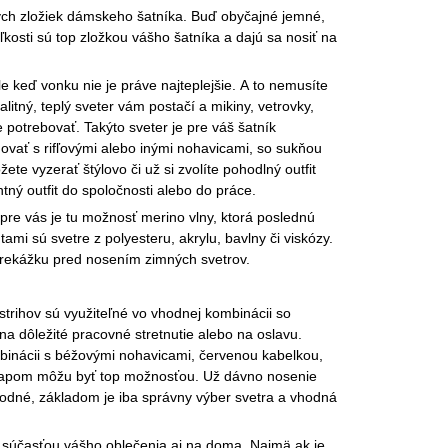
ých zložiek dámskeho šatníka. Buď obyčajné jemné,
kosti sú top zložkou vášho šatníka a dajú sa nosiť na
le keď vonku nie je práve najteplejšie. A to nemusíte
alitný, teplý sveter vám postačí a mikiny, vetrovky,
 potrebovať. Takýto sveter je pre váš šatník
vať s rifľovými alebo inými nohavicami, so sukňou
te vyzerať štýlovo či už si zvolíte pohodlný outfit
tný outfit do spoločnosti alebo do práce.
pre vás je tu možnosť merino vlny, ktorá poslednú
ami sú svetre z polyesteru, akrylu, bavlny či viskózy.
prekážku pred nosením zimných svetrov.
strihov sú využiteľné vo vhodnej kombinácii so
 na dôležité pracovné stretnutie alebo na oslavu.
mbinácii s béžovými nohavicami, červenou kabelkou,
kapom môžu byť top možnosťou. Už dávno nosenie
evhodné, základom je iba správny výber svetra a vhodná
 súčasťou vášho oblečenia aj na doma. Najmä ak je