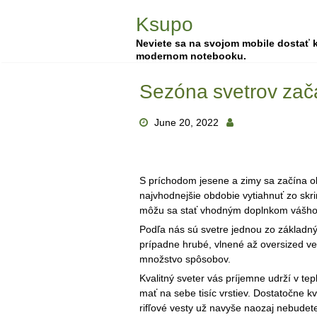
Skip
Ksupo
to
content
Neviete sa na svojom mobile dostať k
modernom notebooku.
Sezóna svetrov zač
June 20, 2022
S príchodom jesene a zimy sa začína ob
najvhodnejšie obdobie vytiahnuť zo skri
môžu sa stať vhodným doplnkom vášho 
Podľa nás sú svetre jednou zo základn
prípadne hrubé, vlnené až oversized veľ
množstvo spôsobov.
Kvalitný sveter vás príjemne udrží v tep
mať na sebe tisíc vrstiev. Dostatočne kv
rifľové vesty už navyše naozaj nebudete