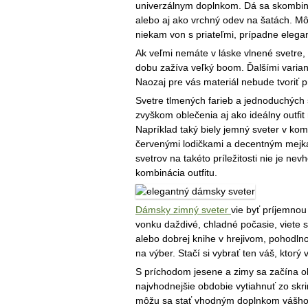
univerzálnym doplnkom. Dá sa skombino
alebo aj ako vrchný odev na šatách. Môže
niekam von s priateľmi, prípadne elegan
Ak veľmi nemáte v láske vlnené svetre, 
dobu zažíva veľký boom. Ďalšími variant
Naozaj pre vás materiál nebude tvoriť 
Svetre tlmených farieb a jednoduchých 
zvyškom oblečenia aj ako ideálny outfit
Napríklad taký biely jemný sveter v ko
červenými lodičkami a decentným mej
svetrov na takéto príležitosti nie je n
kombinácia outfitu.
Dámsky zimný sveter
vie byť príjemno
vonku daždivé, chladné počasie, viete 
alebo dobrej knihe v hrejivom, pohodl
na výber. Stačí si vybrať ten váš, ktorý
S príchodom jesene a zimy sa začína ob
najvhodnejšie obdobie vytiahnuť zo skri
môžu sa stať vhodným doplnkom vášho 