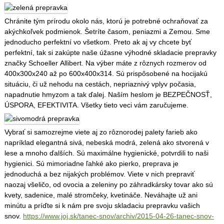
Chránite tým prírodu okolo nás, ktorú je potrebné ochraňovať za
akýchkoľvek podmienok. Šetríte časom, peniazmi a Zemou. Sme
jednoducho perfektní vo všetkom. Preto ak aj vy chcete byť
perfektní, tak si zakúpte naše úžasne výhodné skladacie prepravky
značky Schoeller Allibert. Na výber máte z rôznych rozmerov od
400x300x240 až po 600x400x314. Sú prispôsobené na hocijakú
situáciu, či už nehodu na cestách, nepriaznivý vplyv počasia,
napadnutie hmyzom a tak ďalej. Naším heslom je BEZPEČNOSŤ,
ÚSPORA, EFEKTIVITA. Všetky tieto veci vám zaručujeme.
Vybrať si samozrejme viete aj zo rôznorodej palety farieb ako
napríklad elegantná sivá, nebeská modrá, zelená ako stvorená v
lese a mnoho ďalších. Sú maximálne hygienické, potvrdili to naši
hygienici. Sú mimoriadne ľahké ako pierko, preprava je
jednoduchá a bez nijakých problémov. Viete v nich prepraviť
naozaj všeličo, od ovocia a zeleniny po záhradkársky tovar ako sú
kvety, sadenice, malé stromčeky, kvetináče. Neváhajte už ani
minútu a príďte si k nám pre svoju skladaciu prepravku vašich
snov.
https://www.joj.sk/tanec-snov/archiv/2015-04-26-tanec-snov-