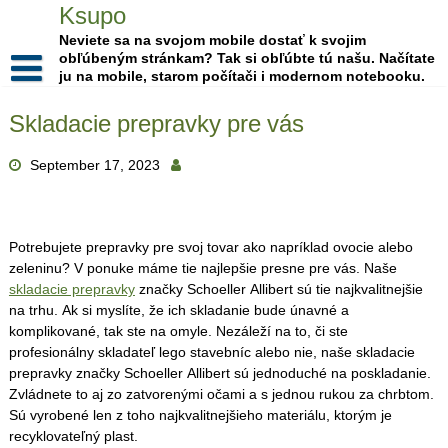
Skip
Ksupo
to
Neviete sa na svojom mobile dostať k svojim
content
obľúbeným stránkam? Tak si obľúbte tú našu. Načítate
ju na mobile, starom počítači i modernom notebooku.
Skladacie prepravky pre vás
September 17, 2023
Potrebujete prepravky pre svoj tovar ako napríklad ovocie alebo
zeleninu? V ponuke máme tie najlepšie presne pre vás. Naše
skladacie prepravky
značky Schoeller Allibert sú tie najkvalitnejšie
na trhu. Ak si myslíte, že ich skladanie bude únavné a
komplikované, tak ste na omyle. Nezáleží na to, či ste
profesionálny skladateľ lego stavebníc alebo nie, naše skladacie
prepravky značky Schoeller Allibert sú jednoduché na poskladanie.
Zvládnete to aj zo zatvorenými očami a s jednou rukou za chrbtom.
Sú vyrobené len z toho najkvalitnejšieho materiálu, ktorým je
recyklovateľný plast.