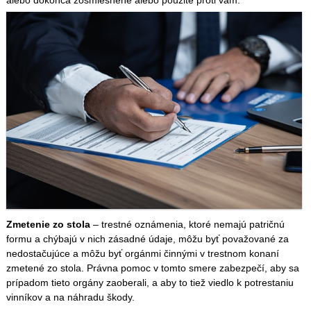
alebo dokonca zosmiešnené alebo použité proti vám.
Zmetenie zo stola
– trestné oznámenia, ktoré nemajú patričnú
formu a chýbajú v nich zásadné údaje, môžu byť považované za
nedostačujúce a môžu byť orgánmi činnými v trestnom konaní
zmetené zo stola. Právna pomoc v tomto smere zabezpečí, aby sa
prípadom tieto orgány zaoberali, a aby to tiež viedlo k potrestaniu
vinníkov a na náhradu škody.