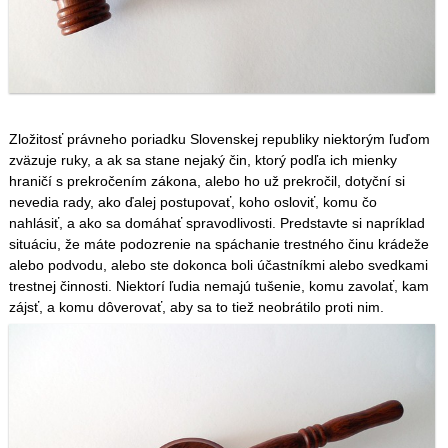
Zložitosť právneho poriadku Slovenskej republiky niektorým ľuďom
zväzuje ruky, a ak sa stane nejaký čin, ktorý podľa ich mienky
hraničí s prekročením zákona, alebo ho už prekročil, dotyční si
nevedia rady, ako ďalej postupovať, koho osloviť, komu čo
nahlásiť, a ako sa domáhať spravodlivosti. Predstavte si napríklad
situáciu, že máte podozrenie na spáchanie trestného činu krádeže
alebo podvodu, alebo ste dokonca boli účastníkmi alebo svedkami
trestnej činnosti. Niektorí ľudia nemajú tušenie, komu zavolať, kam
zájsť, a komu dôverovať, aby sa to tiež neobrátilo proti nim.