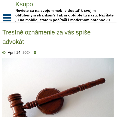
Skip
Ksupo
to
Neviete sa na svojom mobile dostať k svojim
content
obľúbeným stránkam? Tak si obľúbte tú našu. Načítate
ju na mobile, starom počítači i modernom notebooku.
Trestné oznámenie za vás spíše
advokát
April 14, 2024