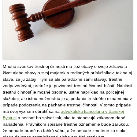
Mnoho svedkov trestnej činnosti má tiež obavy o svoje zdravie a
život alebo obavy o svoj majetok a rodinných príslušníkov, tak sa aj
stáva, že ju zatají. Tým sa ale paradoxne sami stávajú trestne
zodpovednými, pretože je povinnosť trestnú činnosť hlásiť. Nahlásiť
trestnú činnosť je možné osobne, ústne napríklad na policajnej
služobni, ale istou možnosťou je aj podanie trestného oznámenia v
prípade podozrenia na páchanie trestnej činnosti. V tomto prípade
má svoj význam obrátiť sa na
advokátsku kanceláriu v Banskej
Bystrici
a nechať ho spísať tak, ako to stanovujú zákonom dané
nariadenia. Právnikom spísané trestné oznámenie bude zárukou,
že nebude brané na ľahkú váhu, a že nebude zmetené zo stola