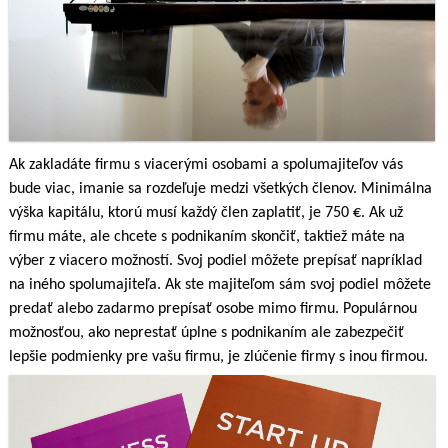
Ak zakladáte firmu s viacerými osobami a spolumajiteľov vás
bude viac, imanie sa rozdeľuje medzi všetkých členov. Minimálna
výška kapitálu, ktorú musí každý člen zaplatiť, je 750 €. Ak už
firmu máte, ale chcete s podnikaním skončiť, taktiež máte na
výber z viacero možností. Svoj podiel môžete prepísať napríklad
na iného spolumajiteľa. Ak ste majiteľom sám svoj podiel môžete
predať alebo zadarmo prepísať osobe mimo firmu. Populárnou
možnosťou, ako neprestať úplne s podnikaním ale zabezpečiť
lepšie podmienky pre vašu firmu, je zlúčenie firmy s inou firmou.