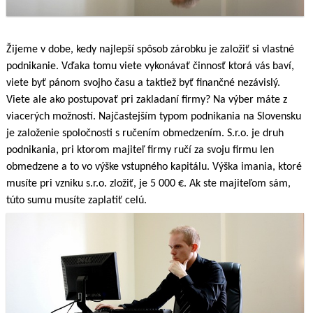
Žijeme v dobe, kedy najlepší spôsob zárobku je založiť si vlastné
podnikanie. Vďaka tomu viete vykonávať činnosť ktorá vás baví,
viete byť pánom svojho času a taktiež byť finančné nezávislý.
Viete ale ako postupovať pri zakladaní firmy? Na výber máte z
viacerých možností. Najčastejším typom podnikania na Slovensku
je založenie spoločnosti s ručením obmedzením. S.r.o. je druh
podnikania, pri ktorom majiteľ firmy ručí za svoju firmu len
obmedzene a to vo výške vstupného kapitálu. Výška imania, ktoré
musíte pri vzniku s.r.o. zložiť, je 5 000 €. Ak ste majiteľom sám,
túto sumu musíte zaplatiť celú.