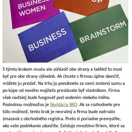
S týmto krokom musia ale súhlasiť obe strany a taktiež to musí
byť pre obe strany výhodné. Ak chcete s firmou úplne skončiť,
môžete ju predať. Na trhu ju ponúknete za vami zvolenú sumu a
po kúpe od nového majiteľa prestávate byť vlastníkom. Firma
však naďalej bude fungovať pod vedením niekoho iného.
Poslednou možnosťou je
likvidácia SRO
. Ak sa rozhodnete pre
túto možnosť, tento krok je nevratný a firma bude natrvalo
zmazaná z obchodného registra. Preto si poriadne premyslite,
ako vaše podnikanie ukončíte. Existuje množstvo firiem, ktoré sa