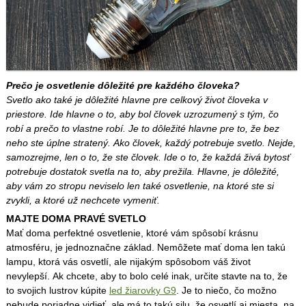
Prečo je osvetlenie dôležité pre každého človeka?
Svetlo ako také je dôležité hlavne pre celkový život človeka v
priestore. Ide hlavne o to, aby bol človek uzrozumený s tým, čo
robí a prečo to vlastne robí. Je to dôležité hlavne pre to, že bez
neho ste úplne stratený. Ako človek, každý potrebuje svetlo. Nejde,
samozrejme, len o to, že ste človek. Ide o to, že každá živá bytosť
potrebuje dostatok svetla na to, aby prežila. Hlavne, je dôležité,
aby vám zo stropu neviselo len také osvetlenie, na ktoré ste si
zvykli, a ktoré už nechcete vymeniť.
MAJTE DOMA PRAVÉ SVETLO
Mať doma perfektné osvetlenie, ktoré vám spôsobí krásnu
atmosféru, je jednoznačne základ. Nemôžete mať doma len takú
lampu, ktorá vás osvetlí, ale nijakým spôsobom váš život
nevylepší. Ak chcete, aby to bolo celé inak, určite stavte na to, že
to svojich lustrov kúpite
led žiarovky G9
. Je to niečo, čo možno
nebude poriadne vidieť, ale má to takú silu, že osvetlí aj miesta, na