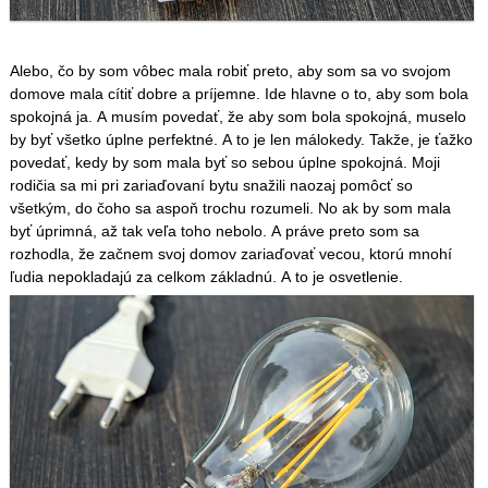
Alebo, čo by som vôbec mala robiť preto, aby som sa vo svojom
domove mala cítiť dobre a príjemne. Ide hlavne o to, aby som bola
spokojná ja. A musím povedať, že aby som bola spokojná, muselo
by byť všetko úplne perfektné. A to je len málokedy. Takže, je ťažko
povedať, kedy by som mala byť so sebou úplne spokojná. Moji
rodičia sa mi pri zariaďovaní bytu snažili naozaj pomôcť so
všetkým, do čoho sa aspoň trochu rozumeli. No ak by som mala
byť úprimná, až tak veľa toho nebolo. A práve preto som sa
rozhodla, že začnem svoj domov zariaďovať vecou, ktorú mnohí
ľudia nepokladajú za celkom základnú. A to je osvetlenie.