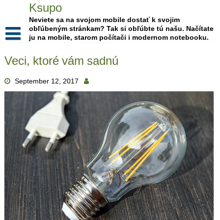
Skip
Ksupo
to
Neviete sa na svojom mobile dostať k svojim
content
obľúbeným stránkam? Tak si obľúbte tú našu. Načítate
ju na mobile, starom počítači i modernom notebooku.
Veci, ktoré vám sadnú
September 12, 2017