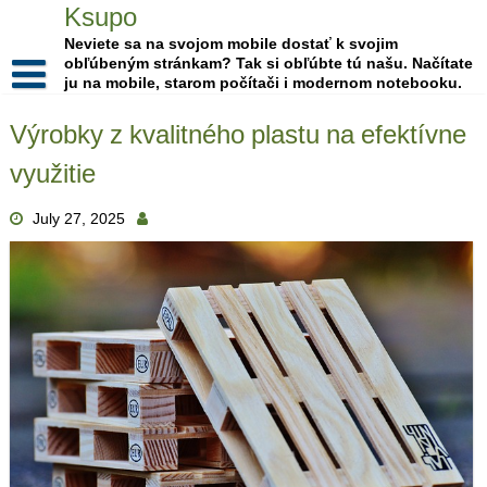
Skip
Ksupo
to
Neviete sa na svojom mobile dostať k svojim
content
obľúbeným stránkam? Tak si obľúbte tú našu. Načítate
ju na mobile, starom počítači i modernom notebooku.
Výrobky z kvalitného plastu na efektívne
využitie
July 27, 2025