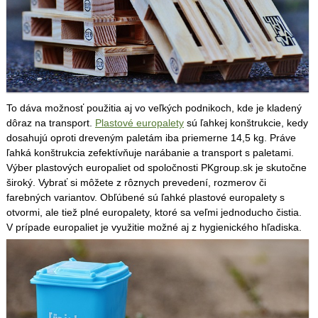
To dáva možnosť použitia aj vo veľkých podnikoch, kde je kladený
dôraz na transport.
Plastové europalety
sú ľahkej konštrukcie, kedy
dosahujú oproti dreveným paletám iba priemerne 14,5 kg. Práve
ľahká konštrukcia zefektívňuje narábanie a transport s paletami.
Výber plastových europaliet od spoločnosti PKgroup.sk je skutočne
široký. Vybrať si môžete z rôznych prevedení, rozmerov či
farebných variantov. Obľúbené sú ľahké plastové europalety s
otvormi, ale tiež plné europalety, ktoré sa veľmi jednoducho čistia.
V prípade europaliet je využitie možné aj z hygienického hľadiska.