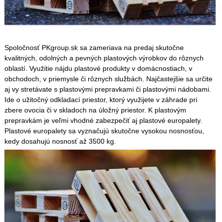
Spoločnosť PKgroup.sk sa zameriava na predaj skutočne
kvalitných, odolných a pevných plastových výrobkov do rôznych
oblastí. Využitie nájdu plastové produkty v domácnostiach, v
obchodoch, v priemysle či rôznych službách. Najčastejšie sa určite
aj vy stretávate s plastovými prepravkami či plastovými nádobami.
Ide o užitočný odkladací priestor, ktorý využijete v záhrade pri
zbere ovocia či v skladoch na úložný priestor. K plastovým
prepravkám je veľmi vhodné zabezpečiť aj plastové europalety.
Plastové europalety sa vyznačujú skutočne vysokou nosnosťou,
kedy dosahujú nosnosť až 3500 kg.