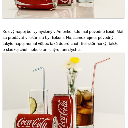
Kolový nápoj bol vymyslený v Amerike, kde mal pôvodne liečiť. Mal
sa predávať v lekárni a byť liekom. No, samozrejme, pôvodný
takýto nápoj nemal vôbec takú dobrú chuť. Bol skôr horký, takže
o sladkej chuti nebolo ani chýru, ani slychu.