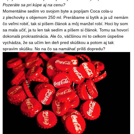
Pozeráte sa pri kúpe aj na cenu?
Momentálne sedím vo svojom byte a popíjam Coca cola-u
z plechovky s objemom 250 ml. Prerábame si bytík a ja už nemám
čo veľmi robiť, tak si píšem článok a môj manžel robí. Hoci by som
sa mala učiť, ja tu len tak sedím a píšem si článok. Tomu sa hovorí
dokonalá prokrastinácia. Ale čo, väčšinou mi to celkom úspešne
vychádza, že sa učím len deň pred skúškou a potom aj tak
spravím skúšku. No na čo sa namáhať príliš dopredu?