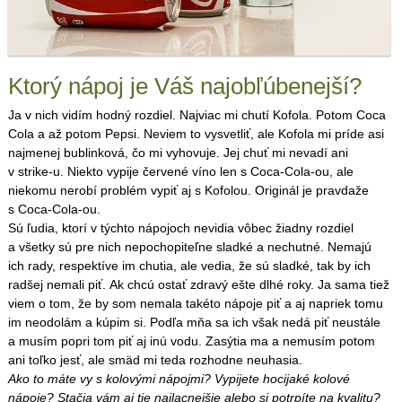
Ktorý nápoj je Váš najobľúbenejší?
Ja v nich vidím hodný rozdiel. Najviac mi chutí Kofola. Potom Coca
Cola a až potom Pepsi. Neviem to vysvetliť, ale Kofola mi príde asi
najmenej bublinková, čo mi vyhovuje. Jej chuť mi nevadí ani
v strike-u. Niekto vypije červené víno len s Coca-Cola-ou, ale
niekomu nerobí problém vypiť aj s Kofolou. Originál je pravdaže
s Coca-Cola-ou.
Sú ľudia, ktorí v týchto nápojoch nevidia vôbec žiadny rozdiel
a všetky sú pre nich nepochopiteľne sladké a nechutné. Nemajú
ich rady, respektíve im chutia, ale vedia, že sú sladké, tak by ich
radšej nemali piť. Ak chcú ostať zdravý ešte dlhé roky. Ja sama tiež
viem o tom, že by som nemala takéto nápoje piť a aj napriek tomu
im neodolám a kúpim si. Podľa mňa sa ich však nedá piť neustále
a musím popri tom piť aj inú vodu. Zasýtia ma a nemusím potom
ani toľko jesť, ale smäd mi teda rozhodne neuhasia.
Ako to máte vy s kolovými nápojmi? Vypijete hocijaké kolové
nápoje? Stačia vám aj tie najlacnejšie alebo si potrpíte na kvalitu?