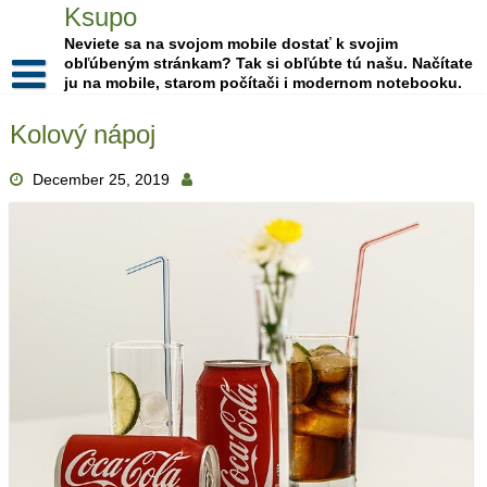
Skip
Ksupo
to
Neviete sa na svojom mobile dostať k svojim
content
obľúbeným stránkam? Tak si obľúbte tú našu. Načítate
ju na mobile, starom počítači i modernom notebooku.
Kolový nápoj
December 25, 2019