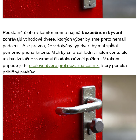
Podstatnú úlohu v komfortnom a najmä
bezpečnom bývaní
zohrávajú vchodové dvere, ktorých výber by sme preto nemali
podceniť. A je pravda, že v dotyčný typ dverí by mal spĺňať
pomerne prísne kritériá. Mali by sme zohľadniť nielen cenu, ale
takisto izolačné vlastnosti či odolnosť voči požiaru. V takom
prípade je tu
oceľové dvere protipožiarne cenník
, ktorý ponúka
približný prehľad.