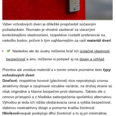
Výber vchodových dverí je dôležité prispôsobiť súčasným
požiadavkám. Rovnako je vhodné zaoberať sa viacerými
konkrétnejšími vlastnosťami, respektíve rozdeliť preferencie na
niekoľko bodov, pričom k tým najhlavnejším sa radí
materiál dverí
.
Následne ale do úvahy môžeme brať ich
izolačné vlastnosti
,
bezpečnosť
a áno, môžeme si potrpieť aj na
dizajn a vzhľad
.
Prioritou ale zostáva materiál a v tomto smere poznáme tieto
typy
vchodových dverí
:
Oceľové
, respektíve kovové (plechové) síce neposkytujú zrovna
atraktívny dizajn a zaujímavé vizuálne variácie, na druhej strane sú
však originálne a hlavne bezpečné proti vlámaniu. Takisto ide o
cenovo prístupnú a z hľadiska zabezpečenia spoľahlivú alternatívu.
Výhodou je teda ich nižšia obstarávacia cena a vyššia bezpečnosť,
slabinou neatraktívny dizajn a pomerne kratšia životnosť.
Hliníkové
naopak poskytujú dlhú životnosť a to aj pri minimálnej