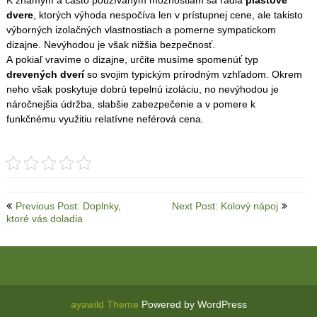
dvere
, ktorých výhoda nespočíva len v prístupnej cene, ale takisto
výborných izolačných vlastnostiach a pomerne sympatickom
dizajne. Nevýhodou je však nižšia bezpečnosť.
A pokiaľ vravíme o dizajne, určite musíme spomenúť typ
drevených dverí
so svojim typickým prírodným vzhľadom. Okrem
neho však poskytuje dobrú tepelnú izoláciu, no nevýhodou je
náročnejšia údržba, slabšie zabezpečenie a v pomere k
funkčnému využitiu relatívne neférová cena.
Post
Previous Post: Doplnky,
Next Post: Kolový nápoj
ktoré vás doladia
navigation
ayawild Theme
Powered by WordPress