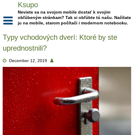
Skip
Ksupo
to
Neviete sa na svojom mobile dostať k svojim
content
obľúbeným stránkam? Tak si obľúbte tú našu. Načítate
ju na mobile, starom počítači i modernom notebooku.
Typy vchodových dverí: Ktoré by ste
uprednostnili?
December 12, 2019