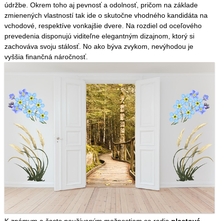
údržbe. Okrem toho aj pevnosť a odolnosť, pričom na základe
zmienených vlastností tak ide o skutočne vhodného kandidáta na
vchodové, respektíve vonkajšie dvere. Na rozdiel od oceľového
prevedenia disponujú viditeľne elegantným dizajnom, ktorý si
zachováva svoju stálosť. No ako býva zvykom, nevýhodou je
vyššia finančná náročnosť.
K známym a často používaným možnostiam sa radia
plastové