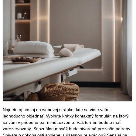
Nájdete aj nás aj na webovej stránke, kde sa viete veľmi
jednoducho objednať. Vyplníte krátky kontaktný formulár, na ktorý
sa vám v priebehu pár minút ozveme. Váš termín budete mať
zarezervovaný. Senzuálna masáž bude stvorená pre vaše potreby.
Snívate o dokonalosti spojenej s úžasnou relaxáciou? Senzuálna