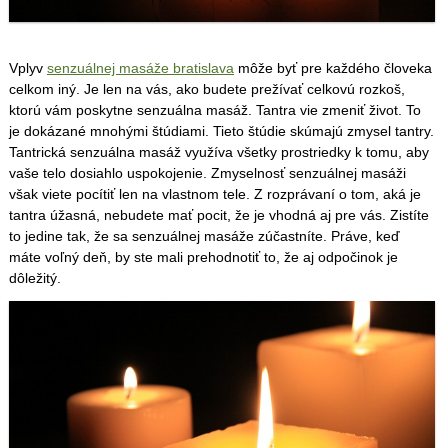
Vplyv
senzuálnej masáže bratislava
môže byť pre každého človeka
celkom iný. Je len na vás, ako budete prežívať celkovú rozkoš,
ktorú vám poskytne senzuálna masáž. Tantra vie zmeniť život. To
je dokázané mnohými štúdiami.
Tieto štúdie skúmajú zmysel tantry.
Tantrická senzuálna masáž využíva všetky prostriedky k tomu, aby
vaše telo dosiahlo uspokojenie. Zmyselnosť senzuálnej masáži
však viete pocítiť len na vlastnom tele. Z rozprávaní o tom, aká je
tantra úžasná, nebudete mať pocit, že je vhodná aj pre vás. Zistíte
to jedine tak, že sa senzuálnej masáže zúčastníte. Práve, keď
máte voľný deň, by ste mali prehodnotiť to, že aj odpočinok je
dôležitý.