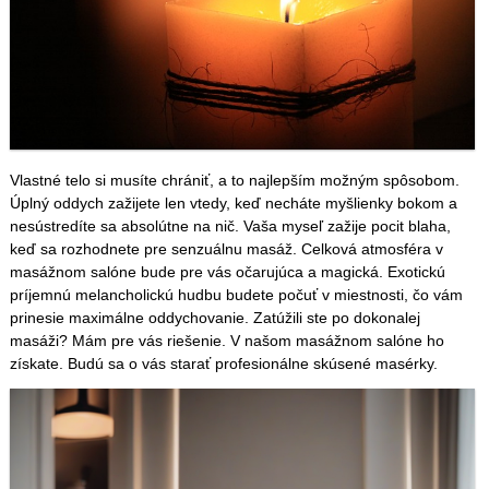
Vlastné telo si musíte chrániť, a to najlepším možným spôsobom.
Úplný oddych zažijete len vtedy, keď necháte myšlienky bokom a
nesústredíte sa absolútne na nič. Vaša myseľ zažije pocit blaha,
keď sa rozhodnete pre senzuálnu masáž. Celková atmosféra v
masážnom salóne bude pre vás očarujúca a magická. Exotickú
príjemnú melancholickú hudbu budete počuť v miestnosti, čo vám
prinesie maximálne oddychovanie. Zatúžili ste po dokonalej
masáži? Mám pre vás riešenie. V našom masážnom salóne ho
získate. Budú sa o vás starať profesionálne skúsené masérky.