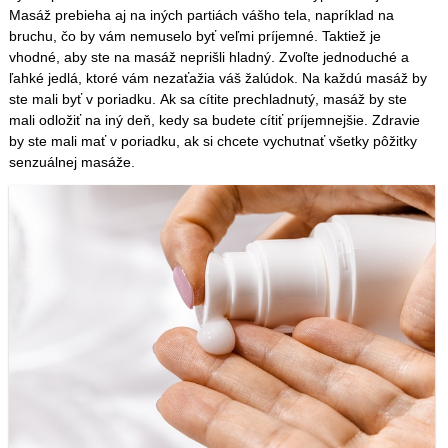
Masáž prebieha aj na iných partiách vášho tela, napríklad na
bruchu, čo by vám nemuselo byť veľmi príjemné. Taktiež je
vhodné, aby ste na masáž neprišli hladný. Zvoľte jednoduché a
ľahké jedlá, ktoré vám nezaťažia váš žalúdok. Na každú masáž by
ste mali byť v poriadku. Ak sa cítite prechladnutý, masáž by ste
mali odložiť na iný deň, kedy sa budete cítiť príjemnejšie. Zdravie
by ste mali mať v poriadku, ak si chcete vychutnať všetky pôžitky
senzuálnej masáže.