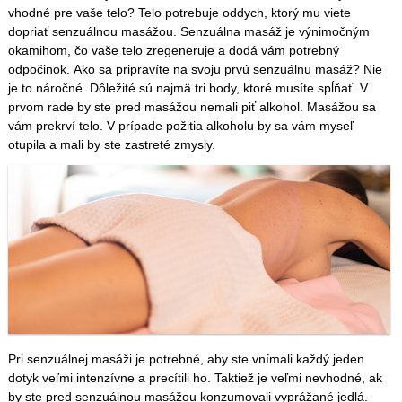
vhodné pre vaše telo? Telo potrebuje oddych, ktorý mu viete
dopriať senzuálnou masážou. Senzuálna masáž je výnimočným
okamihom, čo vaše telo zregeneruje a dodá vám potrebný
odpočinok.
Ako sa pripravíte na svoju prvú senzuálnu masáž? Nie
je to náročné.
Dôležité sú najmä tri body, ktoré musíte spĺňať. V
prvom rade by ste pred masážou nemali piť alkohol. Masážou sa
vám prekrví telo. V prípade požitia alkoholu by sa vám myseľ
otupila a mali by ste zastreté zmysly.
Pri senzuálnej masáži je potrebné, aby ste vnímali každý jeden
dotyk veľmi intenzívne a precítili ho. Taktiež je veľmi nevhodné, ak
by ste pred senzuálnou masážou konzumovali vyprážané jedlá.