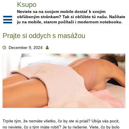
Skip
Ksupo
to
Neviete sa na svojom mobile dostať k svojim
content
obľúbeným stránkam? Tak si obľúbte tú našu. Načítate
ju na mobile, starom počítači i modernom notebooku.
Prajte si oddych s masážou
December 9, 2024
Trpíte tým, že nemáte všetko, čo by ste si priali? Ubíja vás pocit,
no neviete, čo s tým máte robiť? Je tu riešenie. Viete, čo by bolo