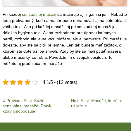
Pri každej
senzuálnej masáži
sa masíruje aj lingam či joni. Nebuďte
teda prekvapený, keď sa masér bude upriamovať aj na tieto oblasti
vášho tela. Ako pri každej masáži, aj pri senzuálnej masáži je
dôležitá hygiena tela.
Ak sa rozhodnete pre úpravu intímnych
partií, rozhodnutie je na vás. Môžete, ale aj nemusíte. Pri masáži je
dôležité, aby ste sa cítili príjemne. Len tak budete mať zážitok, o
ktorom ste doteraz iba snívali.
Vždy by ste sa mali pýtať maséra
alebo masérky, čo robia. Povedzte im o svojich pocitoch. To
môžete aj pred začatím masáže.
4.1/5 - (12 votes)
Post
Previous Post: Kúzlo
Next Post: Masáže, ktoré si
senzuálnej masáže: Dotyk,
užijete
navigation
ktorý oslobodzuje